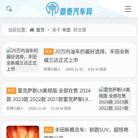
首页
丰田
当前位置：
关于
的文章
20万内油车的最好选择，丰田全新
热文
威兰达正式上市
凯博小超人
/
2025-11-22
/
8.91 W 阅读
雷克萨斯LX美规版 全部在售 2024
热文
款 2023款 2022款 2021款雷克萨斯LX美
规版优惠89万 欢迎到店试驾
凯博小超人
/
2025-11-16
/
11.54 W 阅读
丰田新概念车：轿跑SUV，超惊艳
热文