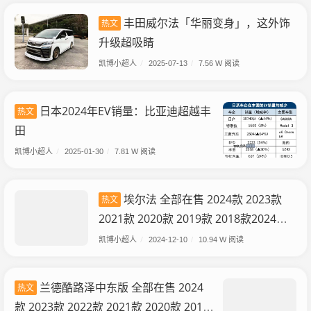
丰田威尔法「华丽变身」，这外饰
热文
升级超吸睛
凯博小超人
/
2025-07-13
/
7.56 W 阅读
日本2024年EV销量：比亚迪超越丰
热文
田
凯博小超人
/
2025-01-30
/
7.81 W 阅读
埃尔法 全部在售 2024款 2023款
热文
2021款 2020款 2019款 2018款2024款
国六丰田埃尔法酬宾让利 大空间合理布
凯博小超人
/
2024-12-10
/
10.94 W 阅读
局
兰德酷路泽中东版 全部在售 2024
热文
款 2023款 2022款 2021款 2020款 2019