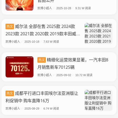
官图公开
凯博小超人
/
2025-10-28
/
9.31 W 阅读
威尔法 全部在售 2025款 2024款
热文
2023款 2021款 2020款 2019款丰田威尔
法单车导购 83.9万起步就配7座
凯博小超人
/
2025-10-18
/
7.63 W 阅读
精细化运营效果显著，一汽丰田8
热文
月销售新车70125辆
凯博小超人
/
2025-09-02
/
10.72 W 阅读
成都平行进口丰田埃尔法亚洲版让
热文
利促销中 购车直降16万
凯博小超人
/
2025-08-29
/
6.74 W 阅读