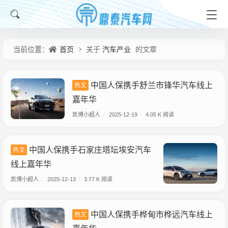
首页
汽车产业
当前位置：
关于
的文章
中国人保携手舒兰市锋华汽车线上
热文
嘉年华
凯博小超人
/
2025-12-19
/
4.05 K 阅读
中国人保携手石家庄塔坛埃安汽车
热文
线上嘉年华
凯博小超人
/
2025-12-13
/
3.77 K 阅读
中国人保携手桦甸市桦远汽车线上
热文