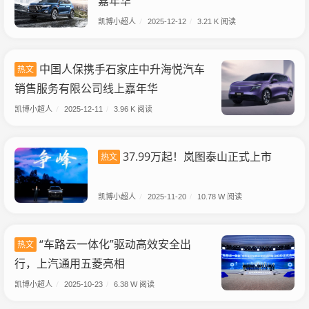
嘉年华
凯博小超人
/
2025-12-12
/
3.21 K 阅读
中国人保携手石家庄中升海悦汽车
热文
销售服务有限公司线上嘉年华
凯博小超人
/
2025-12-11
/
3.96 K 阅读
37.99万起！岚图泰山正式上市
热文
凯博小超人
/
2025-11-20
/
10.78 W 阅读
“车路云一体化”驱动高效安全出
热文
行，上汽通用五菱亮相
凯博小超人
/
2025-10-23
/
6.38 W 阅读