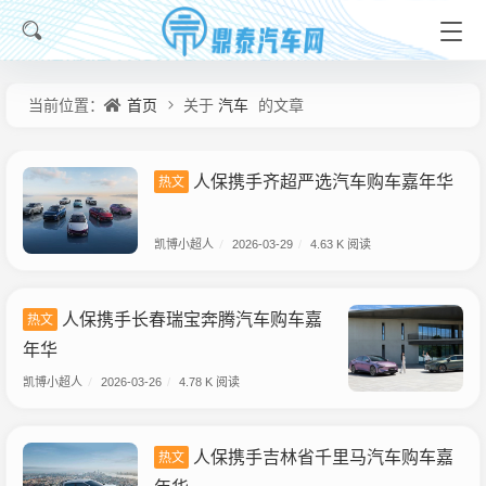
首页
汽车
当前位置：
关于
的文章
人保携手齐超严选汽车购车嘉年华
热文
凯博小超人
/
2026-03-29
/
4.63 K 阅读
人保携手长春瑞宝奔腾汽车购车嘉
热文
年华
凯博小超人
/
2026-03-26
/
4.78 K 阅读
人保携手吉林省千里马汽车购车嘉
热文