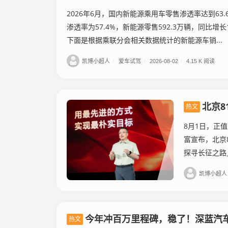
2026年6月，国内新能源乘用车零售渗透率达到63
渗透率为57.4%，新能源零售592.3万辆，同比增
下面是根据乘联分会相关数据统计的新能源车销...
凯博小超人
/
爱车试驾
/
2026-08-02
/
4.15 K 阅读
北京8
热文
8月1日，正值
富宣布，北京81
探寻长征之路」
凯博小超人
今年冲百万里程碑，稳了！深蓝汽车
热文