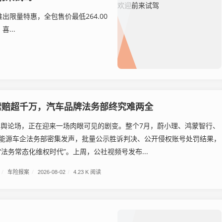
量特惠，全包售价最低264.00
...
索赔超千万，汽车品牌法务部终究难两全
车圈舆论场，正在迎来一场肉眼可见的剧变。整个7月，蔚小理、鸿蒙智行、
能源车企法务部密集发声，批量公示胜诉判决、公开侵权账号处罚结果，
法务常态化维权时代”。上周，公社视频号发布...
/
车险报案
/
2026-08-02
/
4.23 K 阅读