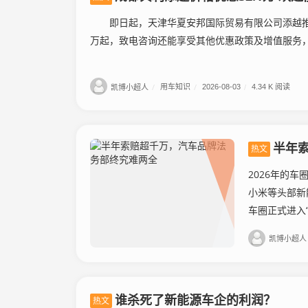
即日起，天津华夏安邦国际贸易有限公司添越推出限
万起，致电咨询还能享受其他优惠政策及增值服务，喜
凯博小超人
/
用车知识
/
2026-08-03
/
4.34 K 阅读
半年
热文
2026年的
小米等头部新
车圈正式进入“
凯博小超人
谁杀死了新能源车企的利润？
热文