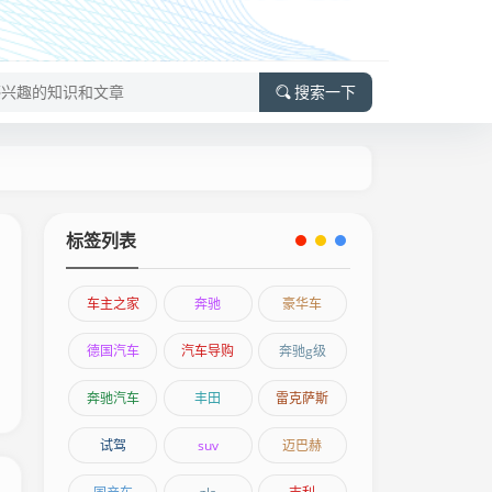
搜索一下
标签列表
车主之家
奔驰
豪华车
德国汽车
汽车导购
奔驰g级
奔驰汽车
丰田
雷克萨斯
试驾
suv
迈巴赫