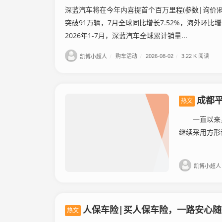
深蓝汽车将在今年内喜提首个百万里程(参数|询价)
突破91万辆，7月全球同比增长7.52%，海外环比增
2026年1-7月，深蓝汽车全球累计销量...
凯博小超人
/
购车活动
/
2026-08-02
/
3.22 K 阅读
成都平
热文
一直以来，奔
继续采用方形
凯博小超人
人保车险|买人保车险，一路安心随
热文