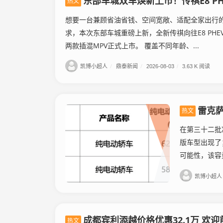
东部车城双车焕新上市！传祺E8 PHEV、M
热文
想要一台兼顾省油省钱、空间宽敞、适配全家出行的
求，本次东部车城重磅上新，全新传祺向往E8 PHEV、传
两款插混MPV正式上市。 覆盖不同年龄、...
凯博小超人
/
鼎泰新闻
/
2026-08-03
/
3.63 K 阅读
雷克
热文
在第三十二批
版车型出现了
可能性，该容量
凯博小超人
成都宾利添越价格优惠32.1万 欢
热文