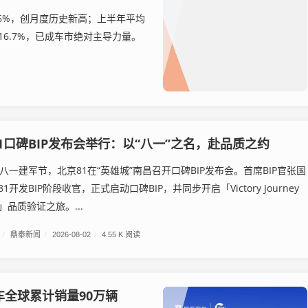
.6%，创月度历史新高；上半年平均
长16.7%，已成车市绝对主导力量。
1口碑BIP发布会举行：以“八一”之名，赴品质之约
八一建军节，北京81在“英雄城”南昌召开口碑BIP发布会。首席BIP官张国
开发BIP阶段收官，正式启动口碑BIP，并同步开启「Victory Journey
品质验证之旅。...
/
鼎泰新闻
/
2026-08-02
/
4.55 K 阅读
全球累计销量90万辆