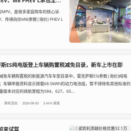
8 PHEV L承包全家省油出行
MPV，是很多家庭购车的核心诉
祺向往M8(参数|询价) PHEV L
萨斯ES纯电版登上车辆购置税减免目录，新车上市在即
减免车辆购置税的新能源汽车车型目录中，雷克萨斯ES(参数|询价)纯电
；车辆申报资料显示搭载68.5kWh的动力电池组，暂不排除有其他标准的
版本对应的续航里程为584、627、65...
/
购车活动
/
2026-08-03
/
3.44 K 阅读
迎前来试驾