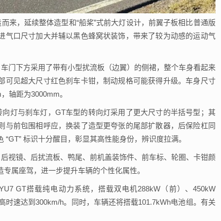
打造而来，延续整体造型和“船桨”式前大灯设计，前翼子板相比普通版
进气口尺寸加大并辅以黑色蜂窝状装饰，带来了较为动感的运动气
趴，车门下方采用了带有小型扰流板（边翼）的侧裙，整个车身看起来
部可见超大尺寸红色刹车卡钳，制动规格可能获得升级。车身尺寸
m，轴距为3000mm。
的转向灯与刹车灯，GT车型的转向灯采用了更大尺寸的半括号型；其
则与前包围相呼应，换装了造型更夸张的尾部扩散器，后保险杠同
“GT” 标识十分醒目，彰显其高性能身份，辨识度拉满。
件、后视镜、后扰流板、鸭尾、前机盖装饰件、前车标、轮圈、卡钳颜
造专属座驾，进一步提升车辆的个性化属性。
7 GT搭载纯电动力系统，搭载双电机288kW（前）、450kW
高时速达到300km/h。同时，车辆还将搭载101.7kWh电池组。有关