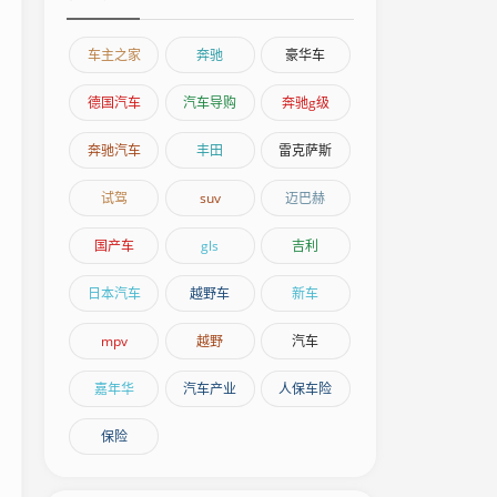
车主之家
奔驰
豪华车
德国汽车
汽车导购
奔驰g级
奔驰汽车
丰田
雷克萨斯
试驾
suv
迈巴赫
国产车
gls
吉利
日本汽车
越野车
新车
mpv
越野
汽车
嘉年华
汽车产业
人保车险
保险