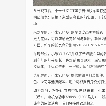
从外观来看，小米YU7 GT基于普通版车型
明显加宽；更换了造型更夸张的前包围，下部
场。
来到车侧，小米YU7 GT的车身姿态更为低
更为宽体，可以容纳更宽轮圈与轮胎，轮圈内
方面，新车的长宽高分别为5015/2007/1597m
车尾部位，小米YU7 GT升级了普通版车型
刹车灯的灯带更长，亮灯范围也更大。后包围
步优化，令运动感更上一层楼。尾门右侧的红色 
选配方面，小米YU7 GT提供前组合灯装饰
色、拉花等选装配置。用户可根据自身喜好打
动力部分，根据此前的申报信息来看，小米YU
（后），电机总功率738kW（1003马力），最
该车的后续消息，我们将持续跟进报道。