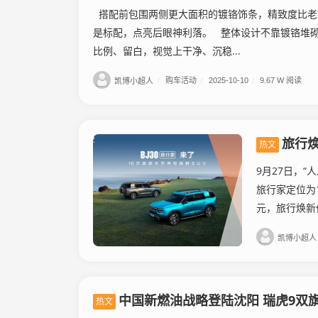
搭配前包围两侧更大面积的镀铬饰条，精致度比老款
是标配，点亮后眼神利落。 整体设计不靠镀铬堆
比例、留白，视觉上干净、沉稳...
凯博小超人
/
购车活动
/
2025-10-10
/
9.67 W 阅读
旅行焕
热文
9月27日，“
旅行家定位为1
元，旅行焕新价
凯博小超人
中国新燃油战略登陆沈阳 瑞虎9双
热文