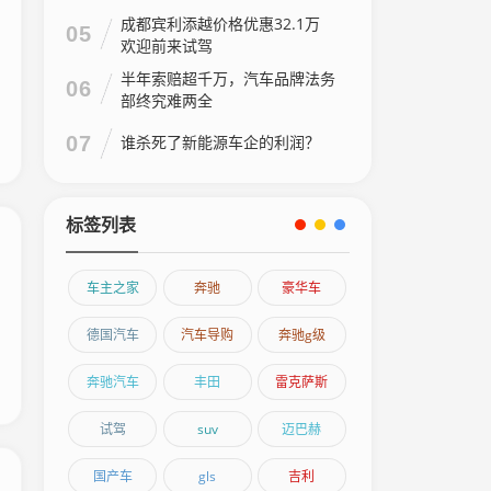
成都宾利添越价格优惠32.1万
05
欢迎前来试驾
半年索赔超千万，汽车品牌法务
06
部终究难两全
07
谁杀死了新能源车企的利润？
标签列表
车主之家
奔驰
豪华车
德国汽车
汽车导购
奔驰g级
奔驰汽车
丰田
雷克萨斯
试驾
suv
迈巴赫
国产车
gls
吉利