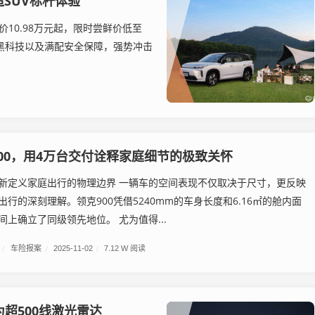
造SUV标杆体验
导价10.98万元起，限时尝鲜价低至
间黑科技以及满配安全保障，强势冲击
00，用4万台交付诠释家庭细节的极致关怀
新定义家庭出行的物理边界 一辆车的空间表现不仅取决于尺寸，更反映
行的深刻理解。领克900凭借5240mm的车身长度和6.16㎡的舱内面
上确立了同级领先地位。 尤为值得...
/
车险报案
/
2025-11-02
/
7.12 W 阅读
超500线激光雷达