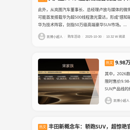
此外，从岚图汽车董事长、总经理卢放与媒体的微
可能首发搭载华为超500线程激光雷达，形成“感知
华为技术阵容，剑指50万级高端豪华SUV市场。...
凯博小超人
/
购车活动
/
2025-10-30
/
10.32 W 阅读
9.9
热文
其中，2026款
限时售价9.9
SUV产品线的绝
凯博小超人
丰田新概念车：轿跑SUV，超惊艳
热文