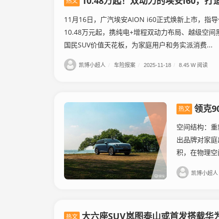
10.48万起！双动力的埃安i60，打
热文
11月16日，广汽埃安AION i60正式焕新上市，指
10.48万元起，携纯电+增程双动力布局、越级空
国民SUV价值天花板，为家庭用户和务实派消费...
凯博小超人
/
车险报案
/
2025-11-18
/
8.45 W 阅读
领克9
热文
空间结构：重
出品牌对家庭出
积，在物理空间
凯博小超人
大六座SUV岚图泰山或首发搭载华为
热文