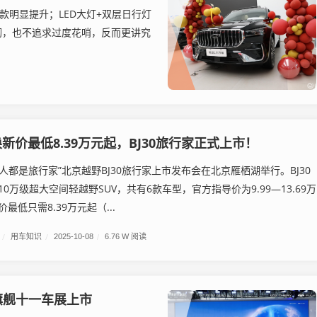
明显提升；LED大灯+双层日行灯
砌，也不追求过度花哨，反而更讲究
新价最低8.39万元起，BJ30旅行家正式上市！
人人都是旅行家”北京越野BJ30旅行家上市发布会在北京雁栖湖举行。BJ30
0万级超大空间轻越野SUV，共有6款车型，官方指导价为9.99—13.69万
最低只需8.39万元起（...
/
用车知识
/
2025-10-08
/
6.76 W 阅读
旗舰十一车展上市