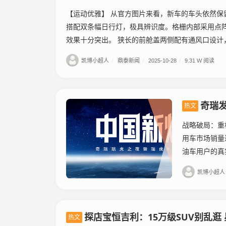
【运动优雅】 从官方图片来看，新车的车头依然保
搭配双条幅日行灯，极具辨识度。格栅内部采用点
效果十分突出。 狭长的前舱盖两侧配有通风口设计，.
凯博小超人
/
鼎泰新闻
/
2025-10-28
/
9.31 W 阅读
奇瑞发
热文
战略破局：重
用车市场销量达
油车用户的真
凯博小超人
探店宝恒吉利：15万级SUV别乱逛
热文