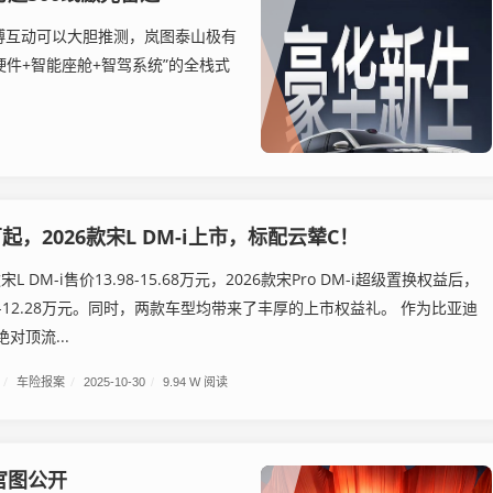
博互动可以大胆推测，岚图泰山极有
硬件+智能座舱+智驾系统”的全栈式
8万起，2026款宋L DM-i上市，标配云辇C！
宋L DM-i售价13.98-15.68万元，2026款宋Pro DM-i超级置换权益后，
8-12.28万元。同时，两款车型均带来了丰厚的上市权益礼。 作为比亚迪
对顶流...
/
车险报案
/
2025-10-30
/
9.94 W 阅读
官图公开