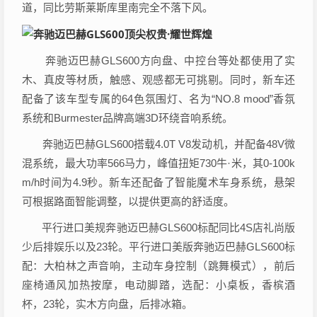
道，同比劳斯莱斯库里南完全不落下风。
奔驰迈巴赫GLS600方向盘、中控台等处都使用了实
木、真皮等材质，触感、观感都无可挑剔。同时，新车还
配备了该车型专属的64色氛围灯、名为“NO.8 mood”香氛
系统和Burmester品牌高端3D环绕音响系统。
奔驰迈巴赫GLS600搭载4.0T V8发动机，并配备48V微
混系统，最大功率566马力，峰值扭矩730牛·米，其0-100k
m/h时间为4.9秒。新车还配备了智能魔术车身系统，悬架
可根据路面智能调整，以提供更高的舒适度。
平行进口美规奔驰迈巴赫GLS600标配同比4S店礼尚版
少后排娱乐以及23轮。平行进口美版奔驰迈巴赫GLS600标
配：大柏林之声音响，主动车身控制（跳舞模式），前后
座椅通风加热按摩，电动脚踏，选配：小桌板，香槟酒
杯，23轮，实木方向盘，后排冰箱。